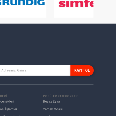
KAYIT OL
BERİ
POPÜLER KATEGORİLER
çenekleri
Beyaz Eşya
ası İşlemler
Yemek Odası