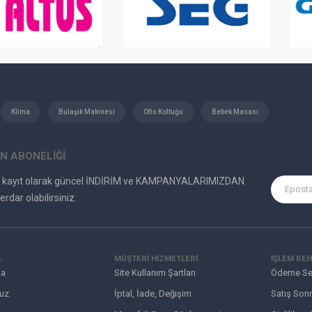
Klima
Bulaşık Makinesi
Ofis Koltuğu
Bebek Masası
N ABONELİĞİ
e kayıt olarak güncel İNDİRİM ve KAMPANYALARIMIZDAN
erdar olabilirsiniz.
L
MÜŞTERI HIZMETLERI
İŞLEM REH
da
Site Kullanım Şartları
Ödeme Se
uz
İptal, İade, Değişim
Satış Sonr