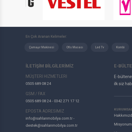
En Çok Aranan Kelimeler:
Çamaşır Makinesi
Ofis Masası
Led Tv
Kombi
İLETİŞİM BİLGİLERİMİZ
E-BÜLTE
MÜŞTERİ HİZMETLERİ
E-bülten
0505 689 08 24
ilk siz hab
GSM / FAX
0505 689 08 24 - 0342 271 17 12
KURUMSA
EPOSTA ADRESİMİZ
Hakkımız
info@sahlanmobilya.com.tr -
Misyonum
destek@sahlanmobilya.com.tr