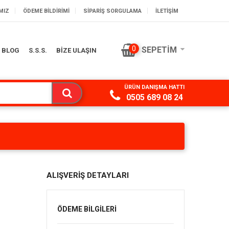
MIZ
ÖDEME BILDIRIMI
SIPARIŞ SORGULAMA
İLETİŞİM
0
SEPETIM
BLOG
S.S.S.
BİZE ULAŞIN
ÜRÜN DANIŞMA HATTI
0505 689 08 24
ALIŞVERİŞ DETAYLARI
ÖDEME BİLGİLERİ