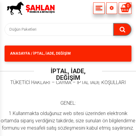
0
HAKKIMIZDA
MISYONUMUZ
ANASAYFA
/
İPTAL, İADE, DEĞIŞIM
VIZYONUMUZ
İPTAL, İADE,
DEĞIŞIM
TÜKETİCİ HAKLARI – CAYMA – İPTAL İADE KOŞULLARI
GENEL:
1.Kullanmakta olduğunuz web sitesi üzerinden elektronik
ortamda sipariş verdiğiniz takdirde, size sunulan ön bilgilendirme
formunu ve mesafeli satış sözleşmesini kabul etmiş sayılırsınız.