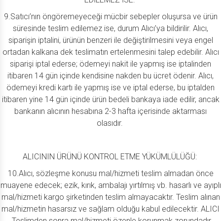
9.Satıcı’nın öngöremeyeceği mücbir sebepler oluşursa ve ürün
süresinde teslim edilemez ise, durum Alıcı’ya bildirilir. Alıcı,
siparişin iptalini, ürünün benzeri ile değiştirilmesini veya engel
ortadan kalkana dek teslimatın ertelenmesini talep edebilir. Alıcı
siparişi iptal ederse; ödemeyi nakit ile yapmış ise iptalinden
itibaren 14 gün içinde kendisine nakden bu ücret ödenir. Alıcı,
ödemeyi kredi kartı ile yapmış ise ve iptal ederse, bu iptalden
itibaren yine 14 gün içinde ürün bedeli bankaya iade edilir, ancak
bankanın alıcının hesabına 2-3 hafta içerisinde aktarması
olasıdır.
ALICININ ÜRÜNÜ KONTROL ETME YÜKÜMLÜLÜĞÜ:
10.Alıcı, sözleşme konusu mal/hizmeti teslim almadan önce
muayene edecek; ezik, kırık, ambalajı yırtılmış vb. hasarlı ve ayıplı
mal/hizmeti kargo şirketinden teslim almayacaktır. Teslim alınan
mal/hizmetin hasarsız ve sağlam olduğu kabul edilecektir. ALICI
, Teslimden sonra mal/hizmeti özenle korunmak zorundadır.