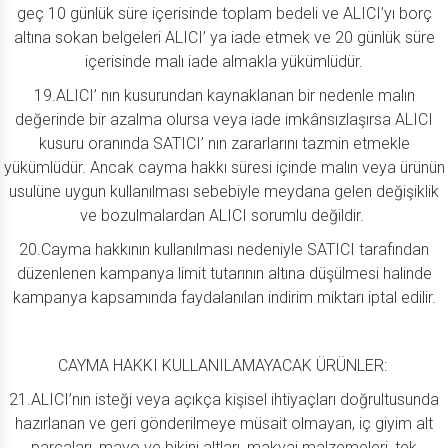
geç 10 günlük süre içerisinde toplam bedeli ve ALICI’yı borç
altına sokan belgeleri ALICI’ ya iade etmek ve 20 günlük süre
içerisinde malı iade almakla yükümlüdür.
19.ALICI’ nın kusurundan kaynaklanan bir nedenle malın
değerinde bir azalma olursa veya iade imkânsızlaşırsa ALICI
kusuru oranında SATICI’ nın zararlarını tazmin etmekle
yükümlüdür. Ancak cayma hakkı süresi içinde malın veya ürünün
usulüne uygun kullanılması sebebiyle meydana gelen değişiklik
ve bozulmalardan ALICI sorumlu değildir.
20.Cayma hakkının kullanılması nedeniyle SATICI tarafından
düzenlenen kampanya limit tutarının altına düşülmesi halinde
kampanya kapsamında faydalanılan indirim miktarı iptal edilir.
CAYMA HAKKI KULLANILAMAYACAK ÜRÜNLER:
21.ALICI’nın isteği veya açıkça kişisel ihtiyaçları doğrultusunda
hazırlanan ve geri gönderilmeye müsait olmayan, iç giyim alt
parçaları, mayo ve bikini altları, makyaj malzemeleri, tek