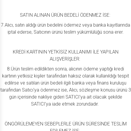
SATIN ALINAN ÜRÜN BEDELİ ÖDENMEZ İSE:
7.Alıcı, satın aldığı ürün bedelini ödemez veya banka kayıtlarında
iptal ederse, Satıcının ürünü teslim yükümlülüğü sona erer.
KREDİ KARTININ YETKİSİZ KULLANIMI İLE YAPILAN
ALIŞVERİŞLER:
8.Ürün teslim edildikten sonra, alıcının ödeme yaptığı kredi
kartının yetkisiz kişiler tarafından haksız olarak kullanıldığı tespit
edilirse ve satılan ürün bedeli ilgili banka veya finans kuruluşu
tarafından Satıcı'ya ödenmez ise, Alıcı, sözleşme konusu ürünü 3
gün içerisinde nakliye gideri SATICI’ya ait olacak şekilde
SATICI’ya iade etmek zorundadır.
ÖNGÖRÜLEMEYEN SEBEPLERLE ÜRÜN SÜRESİNDE TESLİM
EDİLEMEZ İSE: