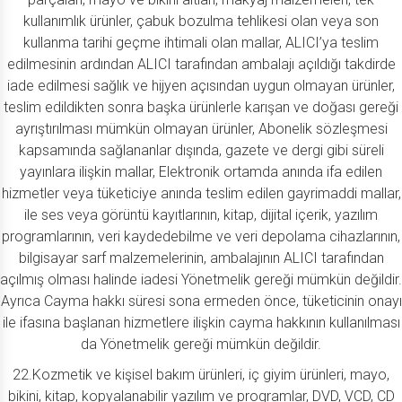
kullanımlık ürünler, çabuk bozulma tehlikesi olan veya son
kullanma tarihi geçme ihtimali olan mallar, ALICI’ya teslim
edilmesinin ardından ALICI tarafından ambalajı açıldığı takdirde
iade edilmesi sağlık ve hijyen açısından uygun olmayan ürünler,
teslim edildikten sonra başka ürünlerle karışan ve doğası gereği
ayrıştırılması mümkün olmayan ürünler, Abonelik sözleşmesi
kapsamında sağlananlar dışında, gazete ve dergi gibi süreli
yayınlara ilişkin mallar, Elektronik ortamda anında ifa edilen
hizmetler veya tüketiciye anında teslim edilen gayrimaddi mallar,
ile ses veya görüntü kayıtlarının, kitap, dijital içerik, yazılım
programlarının, veri kaydedebilme ve veri depolama cihazlarının,
bilgisayar sarf malzemelerinin, ambalajının ALICI tarafından
açılmış olması halinde iadesi Yönetmelik gereği mümkün değildir.
Ayrıca Cayma hakkı süresi sona ermeden önce, tüketicinin onayı
ile ifasına başlanan hizmetlere ilişkin cayma hakkının kullanılması
da Yönetmelik gereği mümkün değildir.
22.Kozmetik ve kişisel bakım ürünleri, iç giyim ürünleri, mayo,
bikini, kitap, kopyalanabilir yazılım ve programlar, DVD, VCD, CD