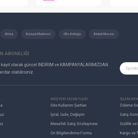
Klima
Bulaşık Makinesi
Ofis Koltuğu
Bebek Masası
N ABONELİĞİ
e kayıt olarak güncel İNDİRİM ve KAMPANYALARIMIZDAN
erdar olabilirsiniz.
L
MÜŞTERI HIZMETLERI
İŞLEM REH
da
Site Kullanım Şartları
Ödeme Se
uz
İptal, İade, Değişim
Satış Sonr
uz
Mesafeli Satış Sözleşmesi
Gizlilik ve
Ön Bilgilendirme Formu
Kargo ve T