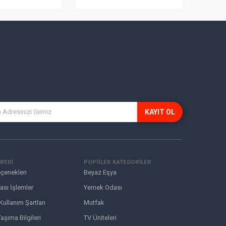
KAYIT OL
BERİ
POPÜLER KATEGORİLER
çenekleri
Beyaz Eşya
ası İşlemler
Yemek Odası
 Kullanım Şartları
Mutfak
aşıma Bilgileri
TV Üniteleri