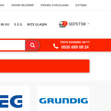
MIZ
ÖDEME BILDIRIMI
SIPARIŞ SORGULAMA
İLETİŞİM
0
SEPETIM
BLOG
S.S.S.
BİZE ULAŞIN
ÜRÜN DANIŞMA HATTI
0505 689 08 24