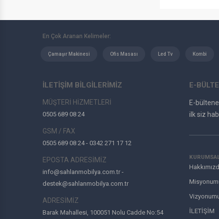
En Çok Aranan Kelimeler:
Çamaşır Makinesi
Ofis Masası
Led Tv
Kombi
İLETİŞİM BİLGİLERİMİZ
E-BÜLTE
MÜŞTERİ HİZMETLERİ
E-bülten
0505 689 08 24
ilk siz hab
GSM / FAX
0505 689 08 24 - 0342 271 17 12
KURUMSA
EPOSTA ADRESİMİZ
Hakkımız
info@sahlanmobilya.com.tr -
Misyonum
destek@sahlanmobilya.com.tr
Vizyonum
ADRESİMİZ
İLETİŞİM
Barak Mahallesi, 100051 Nolu Cadde No:54