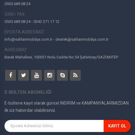
0505 689 08 24
GSM / FAX
0505 689 08 24 - 0342 271 17 12
EPOSTA ADRESİMİZ
info@sahlanmobilya.com.tr - destek@sahlanmobilya.com.tr
ADRESİMİZ
Barak Mahallesi, 100051 Nolu Cadde No:54 Şahinbey/GAZİANTEP
E-BÜLTEN ABONELİĞİ
E-bültene kayıt olarak güncel İNDİRİM ve KAMPANYALARIMIZDAN
ilk siz haberdar olabilirsiniz.
KAYIT OL