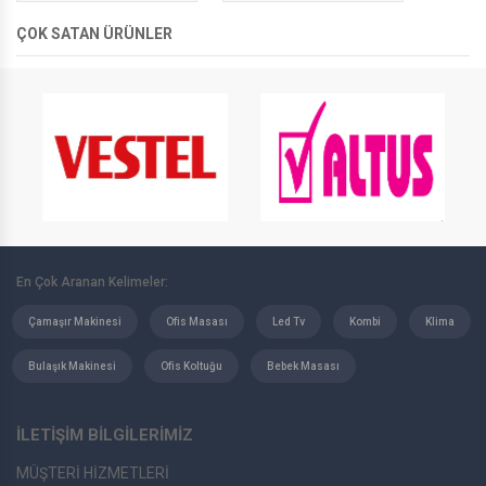
ÇOK SATAN ÜRÜNLER
En Çok Aranan Kelimeler:
Çamaşır Makinesi
Ofis Masası
Led Tv
Kombi
Klima
Bulaşık Makinesi
Ofis Koltuğu
Bebek Masası
İLETİŞİM BİLGİLERİMİZ
MÜŞTERİ HİZMETLERİ