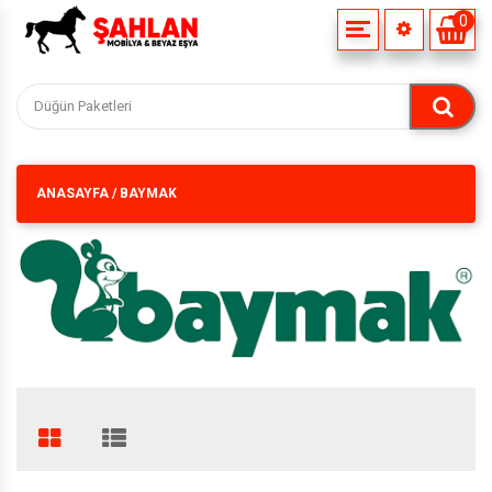
0
HAKKIMIZDA
MISYONUMUZ
ANASAYFA
/
BAYMAK
VIZYONUMUZ